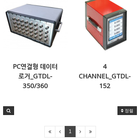
PC연결형 데이터
4
로거_GTDL-
CHANNEL_GTDL-
350/360
152
정렬
1